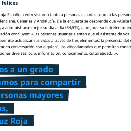
felices
Roja Española entrevistaron tanto a personas usuarias como a las person
alenciana, Canarias y Andalucía. De la encuesta se desprende que «Alexa
 a administrarse mejor su día a día (64,5%), a mejorar su entretenimie
ización concluyen: «Las personas usuarias sienten que el asistente de vo
rmite actualizar sus vidas a través de tres elementos: la presencia del d
tar en conversación con alguien”; las videollamadas que permiten conect
iones diversas: ocio, información, conocimiento, culturalidad…».
mos a un grado
amos para compartir
personas mayores
as,
ruz Roja