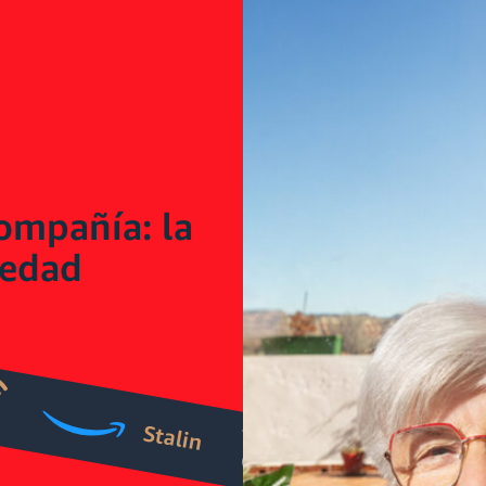
compañía: la
ledad
Stalin