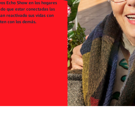
Stalin
ivos Echo Show en los hogares
do que estar conectadas las
an reactivado sus vidas con
ten con los demás.