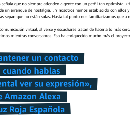
o señala que no siempre atienden a gente con un perfil tan optimista. «
 da un arranque de nostalgia… Y nosotros hemos establecido con ellos y e
nas sepan que no están solas. Hasta tal punto nos familiarizamos que a
comunicación virtual, al verse y escucharse tratan de hacerla lo más cer
artimos mientras conversamos. Eso ha enriquecido mucho más el proyecto,
ntener un contacto
e cuando hablas
ntal ver su expresión»,
de Amazon Alexa
uz Roja Española